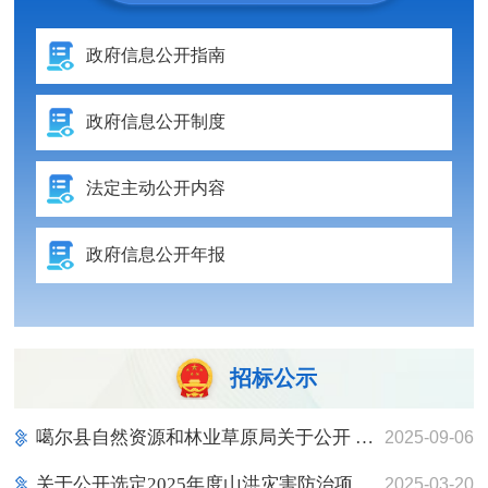
政府信息公开指南
政府信息公开制度
法定主动公开内容
政府信息公开年报
招标公示
噶尔县自然资源和林业草原局关于公开 比选噶尔县核定优化草地载畜量工作 第三方技术服务单位的公告 噶尔县自然资源和林业草原局将通过公开比选的方式确定1家综合实力强、经验丰富、管理体系严密、信誉良好的第三方服务单位来负责噶尔县核定优化草地载畜量工作，现请符合要求的服务单位参与公开比选。 一、项目情况 （一）项目地点：噶尔县县城内 （二）项目内容：1.全县2镇3乡禁牧区落地上图（外业调查评估、抽取样地等）；2.全县人工草地、农副产品、饲草料等人工补饲载畜量核算测算；3.实际载畜量的测算；4.汇总统计；5.成果
2025-09-06
关于公开选定2025年度山洪灾害防治项目第三方的公告
2025-03-20