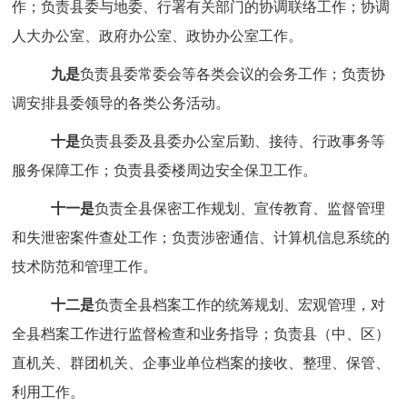
作；负责县委
与
地
委
、行署
有
关部门
的协调
联络工作
；协调
人大办
公室
、政府
办公室
、政协办公室工作。
九是
负责县委常委会
等各类
会议的会务工作；负责协
调安排县委领导的各类公务活动。
十
是
负责县委及县委办公室后勤
、
接待
、
行政事务等
服务保障工作；
负责县委楼周边安全保卫工作。
十一是
负责全县保密工作规划、宣传教育、监督管理
和失泄密案件查处工作；负责涉密通信、计算机信息系统的
技术防范和管理工作。
十二是
负责全县档案工作的统筹规划、宏观管理，对
全县档案工作进行监督检查和业务指导；
负责县（中、区）
直
机
关、群团机关、企事业单位档案的接收、整理、保管、
利用工作。