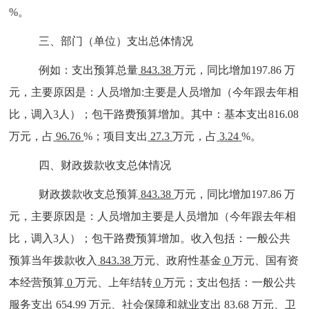
%
。
三、部门（单位）支出总体情况
例如：支出预算总量
843.38
万元，同比增加
197.86
万
元，主要
原因是：
人员增加
:
主要是人员增加（今年跟去年相
比，调入3人）
；包干路费预算增加
。其中：基本支出
816.08
万元，占
96.76
%；项目支出
27.3
万元，占
3.24
%
。
四、财政拨款收支总体情况
财政拨款收支总预算
843.38
万元，同比增加
197.86
万
元，主要
原因是：
人员增加
主要是人员增加（今年跟去年相
比，调入3人）
；包干路费预算增加
。收入包括：一般公共
预算当年拨款收入
843.38
万元、政府性
基金
0
万元、国有
资
本经营预算
0
万元、上年结转
0
万
元
；支出包括：一般公共
服务支出
654.99
万元、社会保障和就业支出
83.68
万元、卫