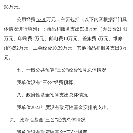
98万元。
公用经费
53.8
万元，主要包括（以下
内容
根据
部门具
体情况进行
填列
）
：
商品和服务支出
53.8万元
（
办公费
21.41
万元
、
印刷费
2万元
、
邮电费
10万元
、
差旅费
5万元
、
维修
(护)费
2万元
、
工会经费
10.39万元、其他商品和服务支出3万
元
。
七、
一般公共预算“三公”经费预算总体情况
我单位没有“三公”经费预算。
八、政府性基金预算支出总体情况
我
单位
2023年度没有政府性基金安排的支出。
九、
政府性
基金“
三公
”
经费总体
情况
我单位没有政府性基金“三公”经费。