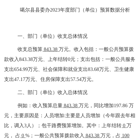
噶尔县县委办
2023年度部门（单位）预算数据分析
一、部门（单位）收支总体情况
收支总预算
843.38
万元。收入包括：一般公共预算拨
款收入
843.38万元
、上年结转
0元
；支出包括：一般公共服务
支出
654.99万元
、社会保障和就业支出
83.68万元
、卫生健康
支出
47.17万元
、住房保障支
出
57.54万元
。
二、部门（单位）收入总体情况
例如：收入预算总量
843.38
万元，同比增加
197.86
万
元，主要
原因是：
人员增加
:
主要是人员增加（今年跟去年相
比，调入3人）
；包干路费预算增加
。其中：上年结转
0
万
元， 占
0
%；一般公共预算拨款收入
843.38
万元，占
100