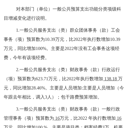
对
本部门
（单位）一般
公共预算支出
功能分类项级
科
目
增减变化进行
说明。
1.一般公共服务支出（类）
群众团体事务
（款）
工会
事务
（项）
预算数为
10.39万元，比2022年执行数增加10.39
万元，同比增加100%。主要是2022年没有工会事务这项经
费，今年有该项经费。
2
.一般公共服务支出（类）财政事务（款）行政运行
（项）预算数为
623.71
万元，比2022年执行数
增加
138.18
万
元，
同比增加
28.46
%。主要是
人员增加
:
主要是人员增加（今
年跟去年相比，调入3人）
；包干路费预算增加
。
3
.一般公共服务支出（类）财政事务（款）一般行政
管理事务（项）预算数为
16
万元，比2022 年执行数
增加
16
万元，
同比增加
100
%。主要是
项目类：档案经费
3万，机要