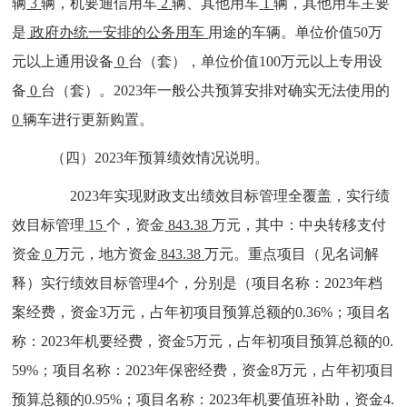
辆
3
辆，机要通信用车
2
辆、其他用车
1
辆，其他用车主要
是
政府办统一安排的公务用车
用途的车辆。单位价值
50
万
元以上通用设备
0
台（套），单位价值
100
万元以上专用设
备
0
台（套）。
2023
年一般公共预算安排对确实无法使用的
0
辆车进行更新购置
。
（四）2023年预算绩效情况说明。
2023年实现财政支出绩效目标管理全覆盖，实行绩
效目标管理
15
个，资金
843.38
万元，其中：中央转移支付
资金
0
万元，地方资金
843.38
万元。
重点项目（见名词解
释）实行绩效目标管理
4
个，分别是（项目名称：
2023年档
案经费，资金3万元，占年初项目预算总额的0.36%；项目名
称：2023年机要经费，资金5万元，占年初项目预算总额的0.
59%；项目名称：2023年保密经费，资金8万元，占年初项目
预算总额的0.95%；项目名称：2023年机要值班补助，资金4.