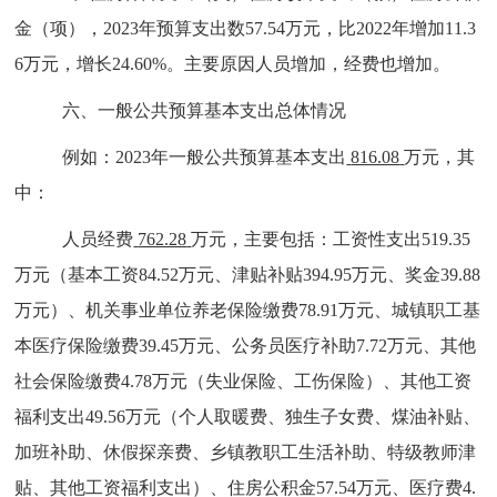
金（项），2023年预算支出数57.54万元，比2022年增加11.3
6万元，增长24.60%。主要原因人员增加，经费也增加。
六、一般公共预算基本支出总体情况
例如：2023年一般公共预算基本支出
816.08
万元，其
中：
人员经费
762.28
万元，主要包括：
工资性支出
519.35
万元
（基本工资
84.52万元
、津贴补贴
394.95万元
、奖金
39.88
万元
）
、
机关事业单位养老保险缴费
78.91万元
、
城镇职工基
本医疗保险缴费
39.45万元
、
公务员医疗补助
7.72万元
、
其他
社会保险缴费
4.78万元
（
失业保险
、
工伤保险）
、
其他工资
福利支出
49.56万元
（
个人取暖费
、
独生子女费
、
煤油补贴
、
加班补助
、
休假探亲费
、
乡镇教职工生活补助
、
特级教师津
贴
、
其他工资福利支出）
、
住房公积金
57.54万元
、
医疗费
4.