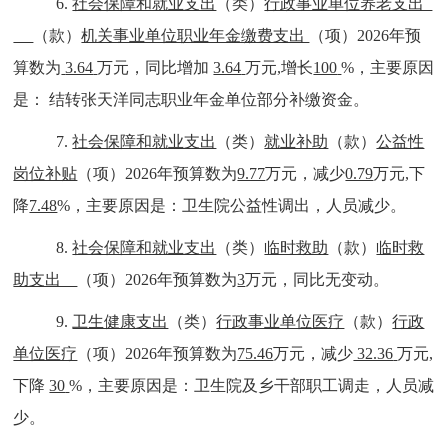
6
.
社会保障和就业支出
（类）
行政事业单位养老支出
（款）
机关事业单位职业年金缴费支出
（项）
202
6
年预
算数为
3.64
万元，同比增加
3.64
万元
,
增长
100
%
，主要原因
是：
结转张天洋同志职业年金单位部分补缴资金。
7
.
社会保障和就业支出
（类）
就业补助
（款）
公益性
岗位补贴
（项）
202
6
年预算数为
9.77
万元，减少
0.79
万元
,
下
降
7.48
%
，主要原因是：
卫生院公益性调出，人员减少
。
8
.
社会保障和就业支出
（类）
临时救助
（款）
临时救
助支出
（项）
202
6
年预算数为
3
万元，同比
无变动
。
9
.
卫生健康支出
（类）
行政事业单位医疗
（款）
行政
单位医疗
（项）
202
6
年预算数为
75.46
万元
，
减少
32.36
万元
,
下降
30
%
，主要原因是：
卫生院及乡干部职工调走，人员减
少。