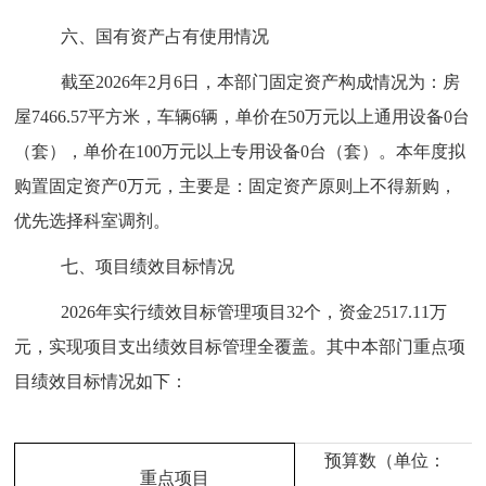
六
、国有资产占有使用情况
截至
202
6
年
2
月
6
日，本部门固定资产构成情况为：房
屋
7466.57
平方米，车辆
6
辆，单价在
50
万元以上通用设备
0
台
（套），单价在
100
万元以上专用设备
0
台（套）。本年度拟
购置固定资产
0
万元，主要是：
固定资产原则上不得新购，
优先选择科室调剂。
七
、项目绩效目标情况
202
6
年实行绩效目标管理项目
32
个，资金
2517.11
万
元，实现项目支出绩效目标管理全覆盖。其中本部门重点项
目绩效目标情况如下
：
预算数（单位：
重点项目