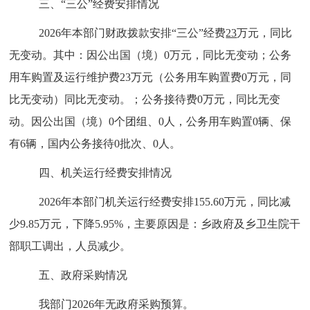
三、
“
三公
”
经费安排情况
202
6
年本部门财政拨款安排
“
三公
”
经费
23
万元，
同比
无变动
。其中：因公出国（境）
0
万元，
同比
无变动
；公务
用车购置及运行维护费
23
万元（公务用车购置费
0
万元，
同
比
无变动
）
同比
无变动
。；公务接待费
0
万元，
同比
无变
动。
因公出国（境）
0
个团组、
0
人，公务用车购置
0
辆、保
有
6
辆
，国内公务接待
0
批次、
0
人
。
四
、机关运行经费安排情况
202
6
年本部门机关运行经费安排
155.60
万元，
同比
减
少
9.85
万元，下降
5.95
%
，主要原因是：
乡政府及乡卫生院干
部职工调出，人员减少
。
五
、政府采购情况
我部门
202
6
年
无
政府采购
预算。