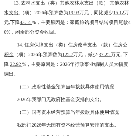
13
.
农林水支出
（类）
其他农林水支出
（款）
其他农林
水支出
（项）
202
6
年预算数为
19.93
万元，同比减少
15.12
万
元
,
下降
43.14
%
，主要原因是：
家庭旅馆项目结转项目尾款
4
0%
，剩余部分资金收回。
14
.
住房保障支出
（类）
住房改革支出
（款）
住房公
积金
（项）
202
6
年预算数为
125.7
万元，减少
37.25
万元
,
下
降
22.92
%
，主要原因是：
2026
年行政事业编制人员大
幅度
调出
。
（二）政府性基金预算当年拨款具体使用情况
2026
年我部门无政府性基金安排的支出
。
（三）
国有资本经营预算当年拨款具体使用情况
我部门
2026
年无国有资本经营预算安排的支出
。