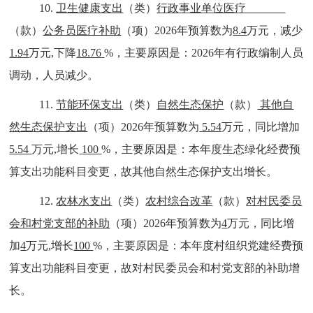
10
.
卫生健康支出
（类）
行政事业单位医疗
（款）
公务员医疗补助
（项）
202
6
年预算数为
8.4
万元，减少
1.94
万元
,
下降
18.76
%
，主要原因是：
2026
年有行政编制人员
调动，人员减少。
11
.
节能环保支出
（类）
自然生态保护
（款）
其他自
然生态保护支出
（项）
202
6
年预算数为
5.54
万元，同比增加
5.54
万元
,
增长
100
%
，主要原因是：
本年度
生态绿化经费
预
算支出功能科目变更，
故
其他自然生态保护支出
增长
。
12
.
农林水支出
（类）
农村综合改革
（款）
对村民委员
会和村党支部的补助
（项）
202
6
年预算数为
4
万元，同比增
加
4
万元
,
增长
100
%
，主要原因是：
本年度
村组织党建经费
预
算支出功能科目变更，
故
对村民委员会和村党支部的补助
增
长
。