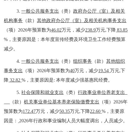
3.
一般公共服务支出
（类）
政府办公厅（室）及相关
机构事务
（款）
其他政府办公厅（室）及相关机构事务支出
（项）
202
6
年预算数为
46.02
万元，减少
238.9
万元
,
下降
83.85
%
，主要原因是：
本年度宣传经费及环境卫生工作经费预算
减少。
4
.
一般公共服务支出
（类）
组织事务
（款）
其他组织
事务支出
（项）
202
6
年预算数为
40
万元，减少
19.54
万元
,
下
降
32.82
%
，主要原因
是
:
本年度减少强基惠民经费
。
5
.
社会保障和就业支出
（类）
行政事业单位养老支出
（款）
机关事业单位基本养老保险缴费支出
（项）
202
6
年
预算数为
172.47
万元，减少
50.35
万元
,
下降
22.60
%
，主要原
因是：
2026
年行政和事业编制人员大
幅度
调出，人员减少
。