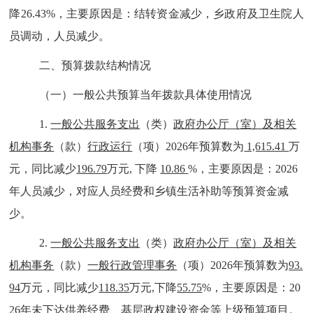
降
26.43
%
，主要原因是：
结转资金减少，乡政府及卫生院人
员调动，人员减少
。
二、预算拨款结构情况
（一）一般公共预算当年拨款具体使用情况
1.
一般公共服务支出
（类）
政府办公厅（室）及相关
机构事务
（款）
行政运行
（项）
202
6
年预算数为
1,615.41
万
元，同比减少
196.79
万元
,
下降
10.86
%
，主要原因是：
2026
年人员减少，对应人员经费和乡镇生活补助等预算资金减
少
。
2.
一般公共服务支出
（类）
政府办公厅（室）及相关
机构事务
（款）
一般行政管理事务
（项）
202
6
年预算数为
93.
94
万元，同比减少
118.35
万元
,
下降
55.75
%
，主要原因是：
20
26
年未下达供养经费、基层政权建设资金等上级预算项目
。