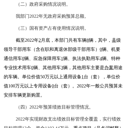
（二）政府采购情况说明。
我部门2022年无政府采购预算总额。
（三）国有资产占有使用情况说明。
截至2022年
2
月底，本部门共有车辆
8
辆，其中，
县
级
领导干部用车（含在职和离退休部级干部用车）
0
辆、机要
通信用车
0
辆、应急保障用车
1
辆、执法执勤用车
4
辆、特种
专业技术用车
0
辆、其他用车
3
辆，其他用车主要是
办案
用途
的车辆。单位价值50万元以上通用设备
1
台（套），单位价
值100万元以上专用设备
0
台（套）。2022年一般公共预算未
安排车辆更新购置。
（四）2022年预算绩效目标管理情况。
2022年实现财政支出绩效目标管理全覆盖，实行绩效