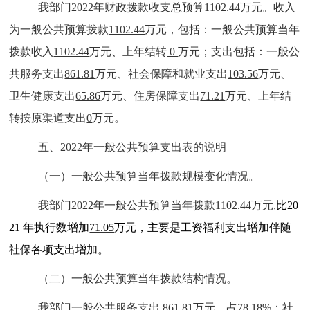
我部门2022年财政拨款收支总预算
1102.44
万元。收入
为一般公共预算拨款
1102.44
万元，包括：一般公共预算当年
拨款收入
1102.44
万元、上年结转
0
万元；支出包括：
一般公
共服务支出
861.81
万元、社会保障和就业支出
103.56
万元、
卫生健康支出
65.86
万元、住房保障支出
71.21
万元、上年结
转按原渠道支出
0
万元。
五、2022年一般公共预算支出表的说明
（一）一般公共预算当年拨款规模变化情况。
我部门2022年一般公共预算当年拨款
1102.44
万元,
比20
21 年执行数增加
71.05
万元，主要是工资福利支出增加伴随
社保各项支出增加。
（二）一般公共预算当年拨款结构情况。
我部门一般公共服务支出
861.81
万元，占
78.18
%；社