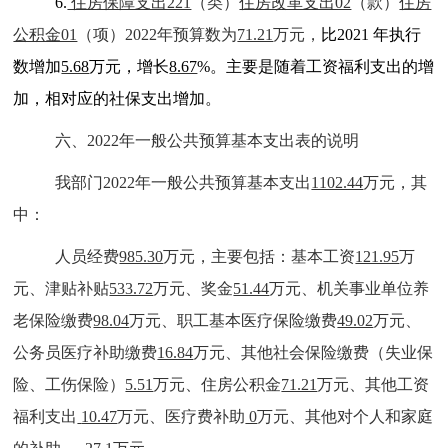
6.
住房保障支出221
（类）
住房改革支出02
（款）
住房
公积金01
（项）2022年预算数为
71.21
万元，
比2021 年执行
数增加
5.68
万元，增长
8.67
%。主要是随着工资福利支出的增
加，相对应的社保支出增加。
六、2022年一般公共预算基本支出表的说明
我部门2022年一般公共预算基本支出
1102.44
万元，其
中：
人员经费
985.30
万元，主要包括：基本工资
121.95
万
元、津贴补贴
533.72
万元、奖金
51.44
万元、机关事业单位养
老保险缴费
98.04
万元、职工基本医疗保险缴费
49.02
万元、
公务员医疗补助缴费
16.84
万元、其他社会保险缴费（失业保
险、工伤保险）
5.51
万元、住房公积金
71.21
万元、其他工资
福利支出
10.47
万元、医疗费补助
0
万元、其他对个人和家庭