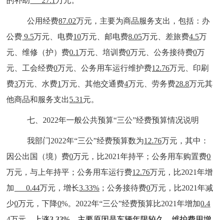
的补助
27.1
万元。
公用经费
87.02
万元，主要为商品服务支出，包括：办
公费
9.5
万元、电费
10
万元、邮电费
8.05
万元、差旅费
4.5
万
元、维修（护）费
0.1
万元、培训费
0
万元、公务接待费
0
万
元、工会经费
0
万元、公务用车运行维护费
12.76
万元、印刷
费
3
万元、水费
1
万元、其他交通费
4
万元、劳务费
28.8
万元其
他商品和服务支出
5.31
元。
七、2022年一般公共预算“三公”经费预算情况说明
我部门2022年“三公”经费预算数为
12.76
万元，其中：
因公出国（境）费
0
万元，比2021年持平；公务用车购置费
0
万元，与上年持平；公务用车运行费
12.76
万元，比2021年增
加
0.44
万元，增长
3.33%
；公务接待费
0
万元，比2021年减
少
0
万元，下降
0
%。2022年“三公”经费预算比2021年增加
0.4
4
万元，
上涨
3.33
%，主要原因是
车辆年限较久，维护费用增