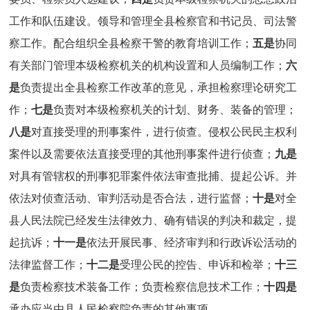
工作和队伍建设。领导和管理全县检察官和书记员、司法警
察工作。配合组织全县检察干警的教育培训工作；
五是
协同
有关部门管理本级检察机关的机构设置和人员编制工作；
六
是
负责提出全县检察工作改革的意见，承担检察理论研究工
作；
七是
负责对本级检察机关的计划、财务、装备的管理；
八是
对直接受理的刑事案件，进行侦查。侵权公民民主权利
案件以及需要依法直接受理的其他刑事案件进行侦查；
九是
对具有管辖权的刑事犯罪案件依法审查批捕、提起公诉。并
依法对侦查活动、审判活动是否合法，进行监督；
十是
对全
县人民法院已经发生法律效力、确有错误的判决和裁定，提
起抗诉；
十一是
依法开展民事、经济审判和行政诉讼活动的
法律监督工作；
十二是
受理公民的控告、申诉和检举；
十三
是
负责检察技术装备工作；负责检察信息技术工作；
十四是
承办应当由县人民检察院负责的其他事项。