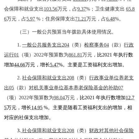
会保障和就业支出
103.56
万元，占
9.37
%；卫生健康支出
65.8
6
万元，占
5.97
%；住房保障支出
71.21
万元，占
6.48
%。
（三）一般公共预算当年拨款具体使用情况。
1.
一般公共服务支出204
（类）
检察事务04
（款）
行政
运行01
（项）2022年预算数为
861.81
万元，
比2021 年执行数
增加
44.66
万元，增长
5.47
%。主要是工资福利支出增加。
2.
社会保障和就业支出208
（类）
行政事业单位养老支
出05
（款）
对机关事业单位基本养老保险基金的补助07
（项）2022年预算数为
98.04
万元，
比2021 年执行数增加
12.7
5
万元，增长
14.95
%。主要是随着工资福利支出的增加，相
对应的社保支出增加。
3.
社会保障和就业支出208
（类）
财政对其他社会保险