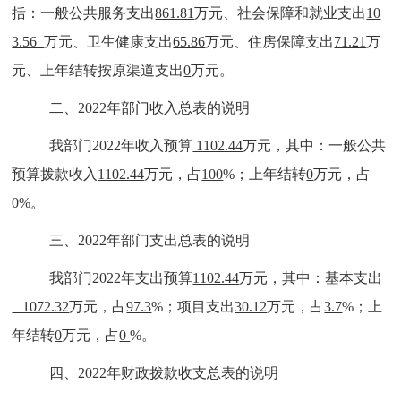
括：一般公共服务支出
861.81
万元、社会保障和就业支出
10
3.56
万元、卫生健康支出
65.86
万元、住房保障支出
71.21
万
元、上年结转按原渠道支出
0
万元。
二、2022年部门收入总表的说明
我部门2022年收入预算
1102.44
万元，其中：一般公共
预算拨款收入
1102.44
万元，占
100
%；上年结转
0
万元，占
0
%。
三、2022年部门支出总表的说明
我部门2022年支出预算
1102.44
万元，其中：基本支出
1072.32
万元，占
97.3
%；项目支出
30.12
万元，占
3.7
%；上
年结转
0
万元，占
0
%。
四、2022年财政拨款收支总表的说明