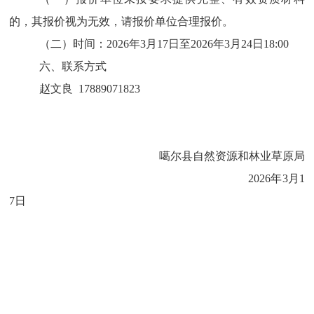
的，其报价视为无效，请报价单位合理报价。
（
二
）
时间：
2026
年
3
月
1
7
日至
2026
年
3
月
24
日
18:00
六、联系方式
赵文良
17
889071823
噶尔县
自然资源和林业草原局
2026
年
3
月
1
7
日