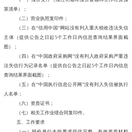
算清单）；
（
二
）
营业执照复印件；
（
三
）
在
“
信用中国
”
网站没有列入重大税收违法失信
主体（提供公告之日起
5
个工作日内信息查询结果界面截
图）；
（
四
）
在
“
中国政府采购网
”
没有列入政府采购严重违
法失信行为记录名单（提供自公告之日起
5
个工作日内信息
查询结果界面截图）；
（
五
）
在
“
中国执行信息公开网
”
没有列入失信被执行
人名单；
（
六
）
资质证书；
（
七
）
相关工
作业绩合同复印件。
五、工作要求
（
一
）
报价单位未按要求提供完整、有效资质材料