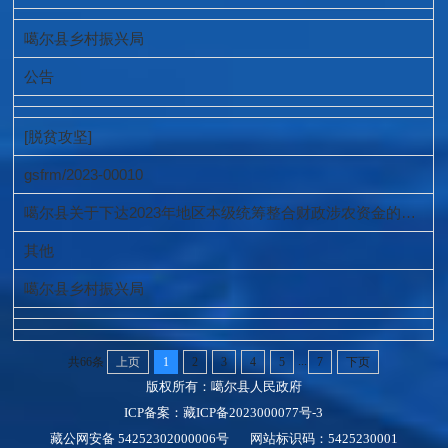
噶尔县乡村振兴局
公告
[脱贫攻坚]
gsfrm/2023-00010
噶尔县关于下达2023年地区本级统筹整合财政涉农资金的公示公告
其他
噶尔县乡村振兴局
...
共66条
上页
1
2
3
4
5
7
下页
版权所有：噶尔县人民政府
ICP备案：藏ICP备2023000077号-3
藏公网安备 54252302000006号
网站标识码：5425230001