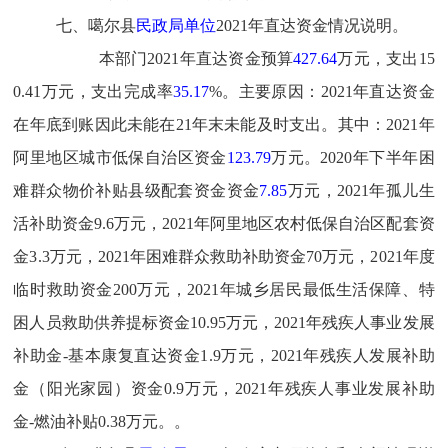
七
、噶尔县
民政局单位
2021年直达资金情况说明。
本部门2021年直达资金预算
427.64
万元
，支出1
5
0.41
万
元，
支出完成率
35.17
%。主要原因：2
021
年直达资金
在年底到账因此未能在2
1
年末未能及时支出。
其中：2
021
年
阿里地区城市低保自治区资金
123.79
万元。2
020
年下半年困
难群众物价补贴县级配套资金
资金
7.85
万元，2
021
年孤儿生
活补助资金9
.6
万元，2
021
年阿里地区农村低保自治区配套资
金3
.3
万元，2
021
年困难群众救助补助资金7
0
万元，2
021
年度
临时救助资金2
00
万元，2
021
年城乡居民最低生活保障、特
困人员救助供养提标资金1
0.95
万元，2
021
年残疾人事业发展
补助金-基本康复直达资金1
.9
万元，2
021
年残疾人发展补助
金（阳光家园）资金0
.9
万元，2
021
年残疾人事业发展补助
金-燃油补贴0
.38
万元。。