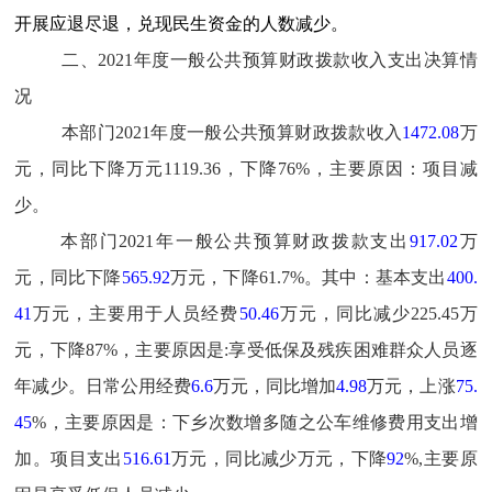
开展应退尽退
，
兑现民生资金的人数减少。
二、2021年度一般公共预算财政拨款收入支出决算情
况
本部门2021年度一般公共预算财政拨款收入
1472.08
万
元，同比下降万元1
119.36
，下降7
6
%
，
主要原因：项目减
少。
本部门2021年
一般公共预算财政拨款
支出
917.02
万
元
，同比
下降
565.92
万元
，
下降6
1.7
%
。其中：基本支出
4
00.
41
万元
，主要用于人员经费
5
0.46
万元
，同比减少2
25.45
万
元
，下降8
7
%
，主要原因是:享受低保及残疾困难群众人员逐
年减少。日常公用经费
6.6
万元
，同比增加
4.98
万元
，上
涨
7
5.
45
%
，主要原因是：下乡次数增多随之公车维修费用支出增
加。项目支出
5
16.61
万元
，同比减少
万元
，下降
92
%
,主要原