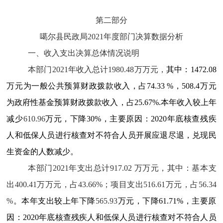
第二部分
噶尔县民政局2021年度部门决算数据分析
一、收入支出决算总体情况说明
本部门2021年收入总计
1980.48
万万元，
其中：
1472.08
万元为一般公共预算财政拨款收入，占7
4.33
%，
508.4
万元
为政府性基金预算财政拨款收入，占
25.67
%
.
本年收入较上年
减少
610.96
万元，下降3
0
%，主要原因：
2020
年底核查残疾
人和低保人员进行核查对不符合人员开展应退尽退
，
兑现民
生资金的人数减少。
本部门2021年支出总计
917.02
万万元，其中：基本支
出
400.41
万万元，占
43.66
%；项目支出
516.61
万元，占5
6.34
%
。本年支出较上年下降
565.93
万元，下降
61.71
%，主要原
因：
2020
年底核查残疾人和低保人员进行核查对不符合人员