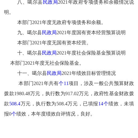
八
、噶尔县
民政局
2021年政府专项债务和余额情况说
明。
本部门2
021
年度无政府专项债务和余额。
九
、噶尔县
民政局
2021年度国有资本经营预算说明
本部门2
021
年度无国有资本经营。
十、噶尔县
民政局
2021年度社会保险基金预算说明
本部门2
021
年度无社会保险基金。
十
一
、噶尔县
民政局
2021年绩效目标管理情况
本部门2021年共有
个
11
项目
，涉及一般公共预算财政
拨款
1980.48
万元，执行数为
917.02
万元，政府性基金财政拨
款
508.4
万元，执行数为
508.4
万元
，
已填报
14
个
绩效，未填
报
0
个
绩效
，
本年度绩效自评情况，良好。