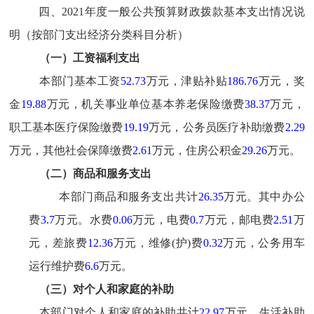
四、2021年度一般公共预算财政拨款基本支出情况说
明（按部门支出经济分类科目分析）
（一）工资福利支出
本部门基本工资
5
2.73
万元
，津贴补贴
1
86.76
万元
，奖
金
1
9.88
万元，机关事业单位基本养老保险缴费
38.37
万元
，
职工基本医疗保险缴费
1
9.19
万元
，公务员医疗补助缴费
2
.29
万元
，其他社会保障缴费
2
.61
万元
，住房公积金
2
9.26
万元
。
（二）商品和服务支出
本部门商品和服务支出共计
26.35
万元
。其中办公
费
3.7
万元
。水费
0.06
万元
，电费
0
.7
万元
，邮电费
2.51
万
元
，差旅费
12.36
万元
，维修(护)费
0
.32
万元
，公务用车
运行维护费
6
.6
万元
。
（三）对个人和家庭的补助
本部门对个人和家庭的补助共计
22.97
万元
，生活补助