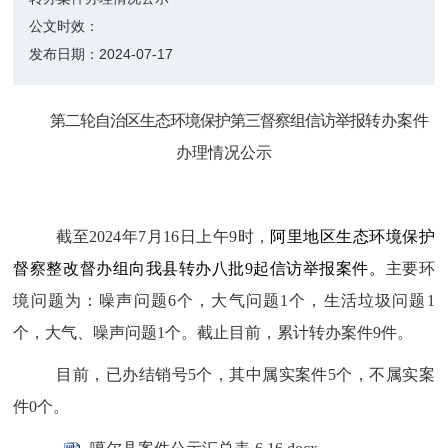
公文时效：
发布日期：
2024-07-17
第二轮自治区生态环境保护第三督察组信访举报
转办案件
办理情况公示
截至
2024
年
7
月
16
日上午
9
时，
阿里地区生态环境保护
督察整改督办组
向我
县转办八
批
9
起信访举报
案件
。
主要环
境问题为：噪声问题
6
个，大气问题
1
个，生活垃圾问题
1
个，大气、噪声问题
1
个。截止目前，累计转办案件
9
件。
目前，已办结销号
5
个，其中属实案件
5
个，不属实案
件
0
个。