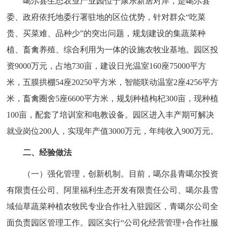
噶尔县生态农业产业园位于康乐新居对岸，是噶尔县
委、政府依托地委行署驻地的区位优势，针对群众“吃菜
贵、买菜难、品种少”的突出问题，规划建设的集蔬菜种
植、畜禽养殖、综合利用为一体的设施农牧业基地。园区投
资9000万元，占地730亩，建设日光温室160座75000平方
米，五膜拱棚54座20250平方米，智能联动温室2座4256平方
米，畜禽圈舍5座6600平方米，规划种植枸杞300亩，现种植
100亩，配套了培训室和电教设备。园区进入丰产期可解决
就业岗位200人，实现年产值3000万元，年纯收入900万元。
二、经验做法
（一）强化管理，创新机制。目前，噶尔县青噶尔投资
有限责任公司、阿里福利生态开发有限责任公司、噶尔县雪
域仙草蔬菜种植农牧民专业合作社入驻园区，青噶尔公司全
面负责园区管理工作。园区实行“公司化经营管理+合作社服