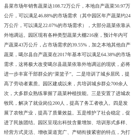
县菜市场年销售蔬菜达108.72万公斤，本地自产蔬菜50.97万
公斤，可以满足46.88%的市场需求（其中园区年产蔬菜约24
万公斤，可以满足22.07%的市场需求），大部分蔬菜依靠从
外地调运。园区现有各种类型蔬菜大棚216座，预计年内可
产蔬菜43万公斤，占市场需求的39.55%，加之本地其他自产
蔬菜，噶尔县自产蔬菜在2017年基本可以满足64.38%的市场
需求，这将极大改变噶尔县蔬菜依靠外地调运的现状，必将
进一步丰富干部群众的“菜篮子”。二是培训了城乡居民，提
高了劳动者素质。园区建成以来，共培训城乡群众700余人
次，大多群众熟练掌握了蔬菜种植技能。三是安置了进城农
牧民，解决了就业岗位200人，提高了务工者收入。四是发
展了农牧产业，提高了质量效益。五是维护了社会稳定，促
进了民族团结。园区呈现出科技含量增加、培训形式多样、
经营方式灵活、增收渠道宽广、产销衔接紧密的特点，为打