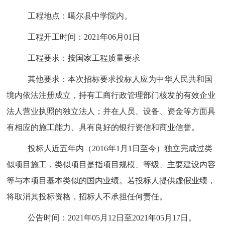
工程
地点：
噶尔县
中学院内
。
工程开工时间：20
21
年
06
月
01
日
工程要求：按国家工程质量要求
其他要求：本次招标要求投标人应为中华人民共和国
境内依法注册成立，持有工商行政管理部门核发的有效企业
法人营业执照的独立法人；并在人员、设备、资金等方面具
有相应的施工能力、具有良好的银行资信和商业信誉。
投标人近五年内（201
6
年
1
月
1
日至今）独立完成过类
似项目施工，类似项目是指项目规模、等级、主要建设内容
等与本项目基本类似的国内业绩。若投标人提供虚假业绩，
将取消其投标资格，招标人不承担任何责任
。
公告时间：
2021
年
05
月
12
日至20
21
年
05
月
17
日
。