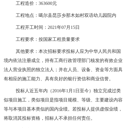
工程
造价
：
363600
元
工程
地点：
噶尔县
昆莎乡那木如村双语幼儿园院内
工程开工时间：20
21
年
07
月
15
日
工程要求：按国家工程质量要求
其他要求：本次招标要求投标人应为中华人民共和国
境内依法注册成立，持有工商行政管理部门核发的有效企业
法人营业执照的独立法人；并在人员、设备、资金等方面具
有相应的施工能力、具有良好的银行资信和商业信誉。
投标人近五年内（201
6
年
1
月
1
日至今）独立完成过类
似项目施工，类似项目是指项目规模、等级、主要建设内容
等与本项目基本类似的国内业绩。若投标人提供虚假业绩，
将取消其投标资格，招标人不承担任何责任
。