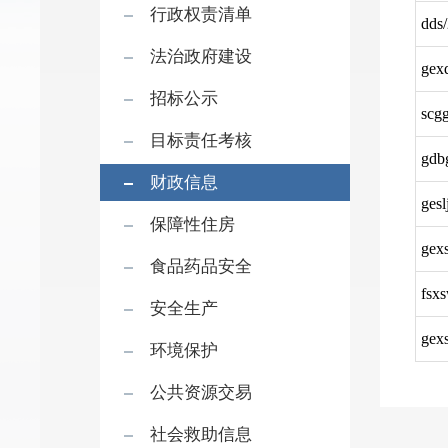
行政权责清单
dds
法治政府建设
gex
招标公示
scg
目标责任考核
gdb
财政信息
ges
保障性住房
gex
食品药品安全
fsx
安全生产
gex
环境保护
公共资源交易
社会救助信息